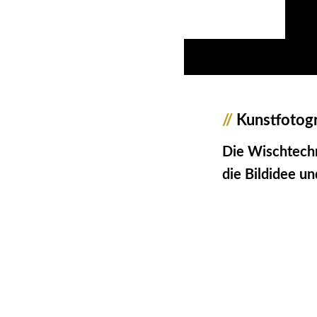
//
Kunstfotogr
Die Wischtechn
die Bildidee 