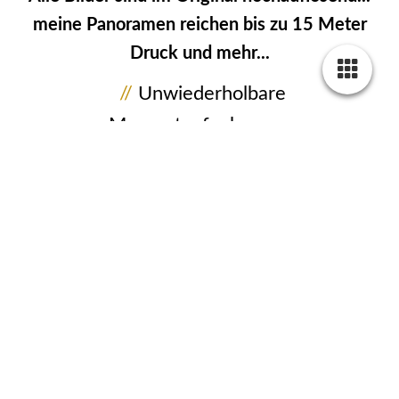
meine Panoramen reichen bis zu 15 Meter
Druck und mehr...
//
Unwiederholbare
Momentaufnahmen...
Aus dem Leben gegriffene Bilder, in
seltenen Situationen und aus
außergewöhnlichen Perspektiven
festgehalten, ist meine Passion!
//
Nimm Dir Zeit für
einzigArtige Bildwerke...