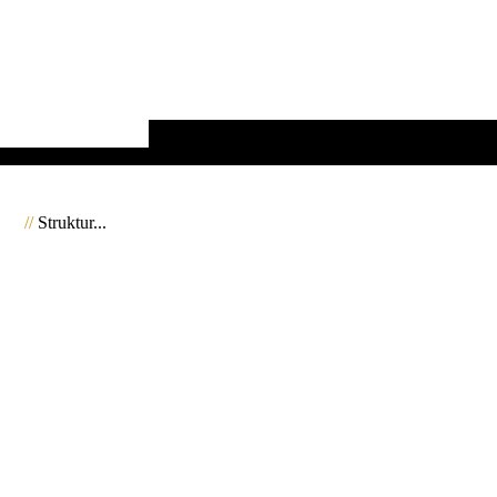
//
Struktur...
2053157_ISL_Troll_JMW
2053152_ISL_Troll_JMW
2053158_ISL_Troll_JMW
2053159_ISL_Troll_JMW