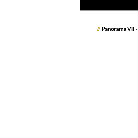
//
Panorama VII -
2030091_färöer_jm