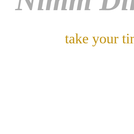
Nimm Dir
take your t