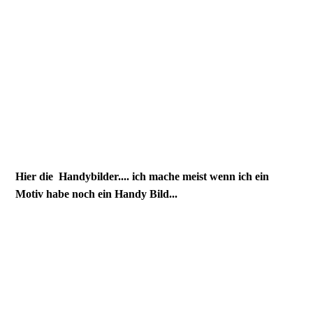
2110180_Toronto_JMW
2110182_Toronto_JMW
2110183_Toronto_JMW
2110186_Toronto_JMW
Hier die Handybilder.... ich mache meist wenn ich ein
Motiv habe noch ein Handy Bild...
20260520_144007(1)
20260520_144740(1)
20260520_151211(1)