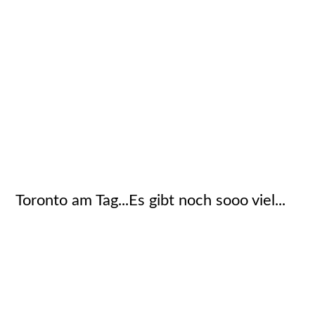
2110051_Toronto_JMW
2110052_Toronto_JMW
2110064_Toronto_JMW
2110068_Toronto_JMW
2110072_Toronto_JMW
Toronto am Tag...Es gibt noch sooo viel...
2110001_Toronto_JMW
2110155_Toronto_JMW