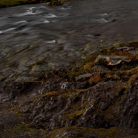
1861816_Wasserblase_JMW