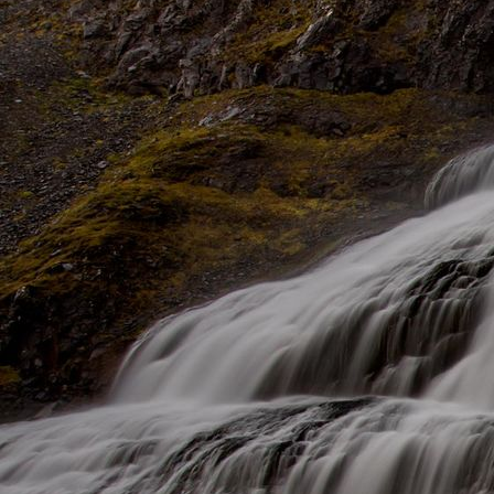
1861834_Wasserblase_JMW