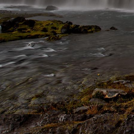
1861801_Wasserblase_JMW