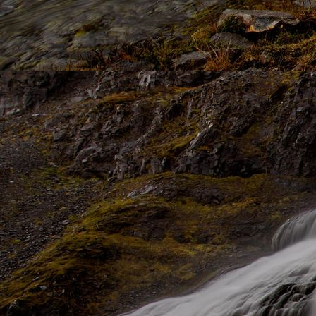
1861878_Wasserblase_JMW